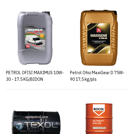
PETROL OFİSİ MAXIMUS 10W-
Petrol Ofisi MaxiGear D 75W-
30 - 17.5 KG/BİDON
90 17,5 kg/pls